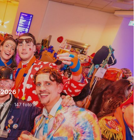
 2026
026
147 foto’s